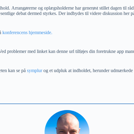
old. Arrangørerne og oplægsholderne har generøst stillet dagen til rådi
væsentlige debat dermed styrkes. Der indbydes til videre diskussion her p
på
konferencens hjemmeside.
Ved problemer med linket kan denne url tilføjes din foretrukne app manu
eten kan se på
symplur
og et udpluk at indholdet, herunder udmærkede l