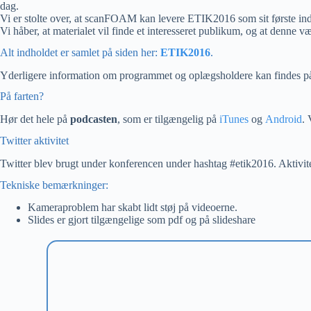
dag.
Vi er stolte over, at scanFOAM kan levere ETIK2016 som sit første indh
Vi håber, at materialet vil finde et interesseret publikum, og at denne 
Alt indholdet er samlet på siden her:
ETIK2016
.
Yderligere information om programmet og oplægsholdere kan findes 
På farten?
Hør det hele på
podcasten
, som er tilgængelig på
iTunes
og
Android
. 
Twitter aktivitet
Twitter blev brugt under konferencen under hashtag #etik2016. Aktivit
Tekniske bemærkninger:
Kameraproblem har skabt lidt støj på videoerne.
Slides er gjort tilgængelige som pdf og på slideshare