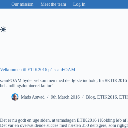
Skip
Our mission
Meet the team
Log In
to
content
Velkommen til ETIK2016 på scanFOAM
scanFOAM byder velkommen med det første indhold, fra #ETIK2016 - 
behandlingsdomineret kultur".
Mads Astvad
9th March 2016
Blog
,
ETIK2016
,
ET
Det er nu godt en uge siden, at temadagen ETIK2016 i Kolding løb af s
Det var en overvældende succes med næsten 350 deltagere, som rigtigt