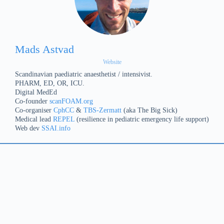
Mads Astvad
Website
Scandinavian paediatric anaesthetist / intensivist.
PHARM, ED, OR, ICU.
Digital MedEd
Co-founder
scanFOAM.org
Co-organiser
CphCC
&
TBS-Zermatt
(aka The Big Sick)
Medical lead
REPEL
(resilience in pediatric emergency life support)
Web dev
SSAI.info