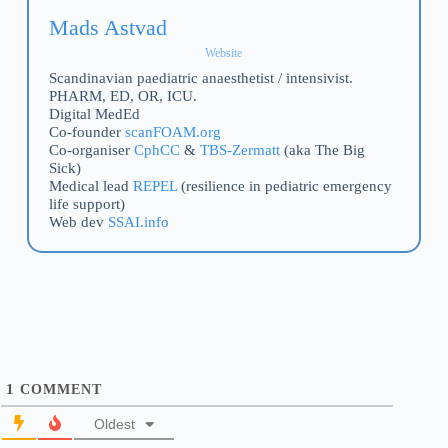
Mads Astvad
Website
Scandinavian paediatric anaesthetist / intensivist.
PHARM, ED, OR, ICU.
Digital MedEd
Co-founder
scanFOAM.org
Co-organiser
CphCC
&
TBS-Zermatt
(aka The Big
Sick)
Medical lead
REPEL
(resilience in pediatric emergency
life support)
Web dev
SSAI.info
1
COMMENT
Oldest