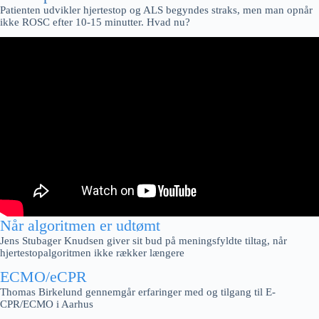
Patienten udvikler hjertestop og ALS begyndes straks, men man opnår
ikke ROSC efter 10-15 minutter. Hvad nu?
Når algoritmen er udtømt
Jens Stubager Knudsen giver sit bud på meningsfyldte tiltag, når
hjertestopalgoritmen ikke rækker længere
ECMO/eCPR
Thomas Birkelund gennemgår erfaringer med og tilgang til E-
CPR/ECMO i Aarhus