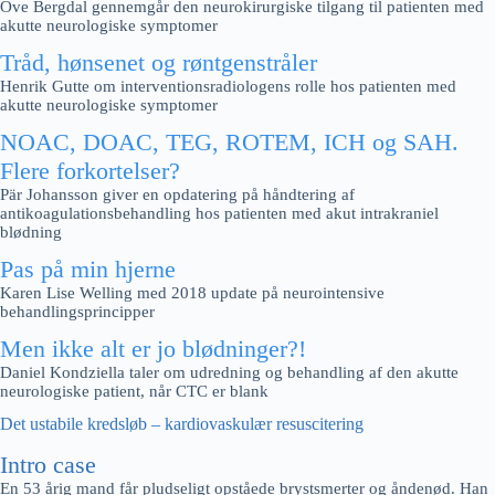
Ove Bergdal gennemgår den neurokirurgiske tilgang til patienten med
akutte neurologiske symptomer
Tråd, hønsenet og røntgenstråler
Henrik Gutte om interventionsradiologens rolle hos patienten med
akutte neurologiske symptomer
NOAC, DOAC, TEG, ROTEM, ICH og SAH.
Flere forkortelser?
Pär Johansson giver en opdatering på håndtering af
antikoagulationsbehandling hos patienten med akut intrakraniel
blødning
Pas på min hjerne
Karen Lise Welling med 2018 update på neurointensive
behandlingsprincipper
Men ikke alt er jo blødninger?!
Daniel Kondziella taler om udredning og behandling af den akutte
neurologiske patient, når CTC er blank
Det ustabile kredsløb – kardiovaskulær resuscitering
Intro case
En 53 årig mand får pludseligt opståede brystsmerter og åndenød. Han