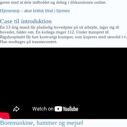
gerne med at dele indholdet og deltag i diskussionen online.
Hjernestop – akut kritisk blod i hjernen
Case til introduktion
En 53 årig mand får pludselig hovedpine på sit arbejde, tager sig til
hovedet, falder om. En kollega ringer 112. Under transport til
Rigshospitalet får han kortvarigt kramper, som kuperes med stesolid i.v.
Han modtages på traumecentret.
Boremaskine, hammer og mejsel