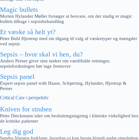
Magic bullets
Morten Hylander Møller forsøger at besvare, om der stadig er magic
bullets tilbage i sepsisbehandling
Er væske så helt yt?
Peter Buhl Hjortrup med sin tilgang til valg af væsketyper og mængder
ved sepsis
Sepsis – hvor skal vi hen, du?
Anders Perner giver sine tanker om værdifulde retninger,
sepsisforskningen bør tage fremover
Sepsis panel
Expert sepsis panel with Haase, Schjørring, Hylander, Hjortrup &
Perner
Critical Care i perspektiv
Kniven for struben
Peter Dieckmann taler om beslutningstagning i kliniske virkelighed hos
de kritiske patienter
Leg dig god
Sandra Viggers forklarer, hvordan vi kan bruge blandt andet simulation