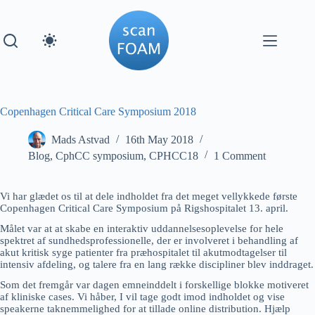
Skip
to
content
Copenhagen Critical Care Symposium 2018
Mads Astvad
16th May 2018
Blog
,
CphCC symposium
,
CPHCC18
1 Comment
Vi har glædet os til at dele indholdet fra det meget vellykkede første
Copenhagen Critical Care Symposium på Rigshospitalet 13. april.
Målet var at at skabe en interaktiv uddannelsesoplevelse for hele
spektret af sundhedsprofessionelle, der er involveret i behandling af
akut kritisk syge patienter fra præhospitalet til akutmodtagelser til
intensiv afdeling, og talere fra en lang række discipliner blev inddraget.
Som det fremgår var dagen emneinddelt i forskellige blokke motiveret
af kliniske cases. Vi håber, I vil tage godt imod indholdet og vise
speakerne taknemmelighed for at tillade online distribution. Hjælp