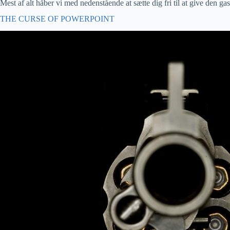
Mest af alt håber vi med nedenstående at sætte dig fri til at give den g
THE CURSE OF POWERPOINT