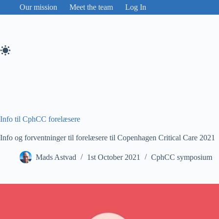
Skip
Our mission
Meet the team
Log In
to
content
Info til CphCC forelæsere
Info og forventninger til forelæsere til Copenhagen Critical Care 2021
Mads Astvad
1st October 2021
CphCC symposium