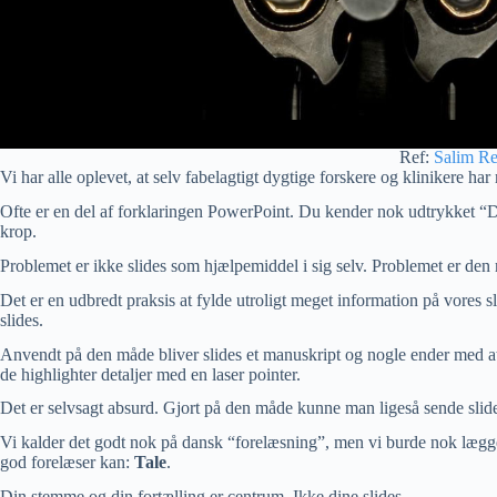
Ref:
Salim Re
Vi har alle oplevet, at selv fabelagtigt dygtige forskere og klinikere har
Ofte er en del af forklaringen PowerPoint. Du kender nok udtrykket “D
krop.
Problemet er ikke slides som hjælpemiddel i sig selv. Problemet er den 
Det er en udbredt praksis at fylde utroligt meget information på vores sl
slides.
Anvendt på den måde bliver slides et manuskript og nogle ender med at
de highlighter detaljer med en laser pointer.
Det er selvsagt absurd. Gjort på den måde kunne man ligeså sende slid
Vi kalder det godt nok på dansk “forelæsning”, men vi burde nok lægge o
god forelæser kan:
Tale
.
Din stemme og din fortælling er centrum. Ikke dine slides.