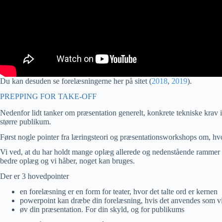
Du kan desuden se forelæsningerne her på sitet (
2018
,
2019
).
PREPPING FOR TAKE-OFF
Nedenfor lidt tanker om præsentation generelt, konkrete tekniske krav 
større publikum.
Først nogle pointer fra læringsteori og præsentationsworkshops om, h
Vi ved, at du har holdt mange oplæg allerede og nedenstående rammer ikk
bedre oplæg og vi håber, noget kan bruges.
Der er 3 hovedpointer
en forelæsning er en form for teater, hvor det talte ord er kernen
powerpoint kan dræbe din forelæsning, hvis det anvendes som vi 
øv din præsentation. For din skyld, og for publikums