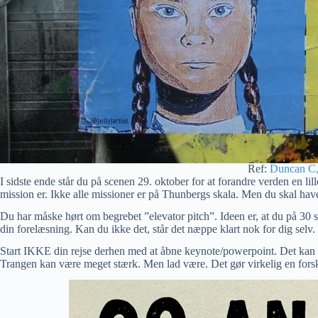
Ref:
Duncan C, 
I sidste ende står du på scenen 29. oktober for at forandre verden en lil
mission er. Ikke alle missioner er på Thunbergs skala. Men du skal have
Du har måske hørt om begrebet ”elevator pitch”. Ideen er, at du på 30
din forelæsning. Kan du ikke det, står det næppe klart nok for dig selv.
Start IKKE din rejse derhen med at åbne keynote/powerpoint. Det kan k
Trangen kan være meget stærk. Men lad være. Det gør virkelig en forsk