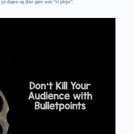
as på dagen og ikke gøre som “vi plejer”.