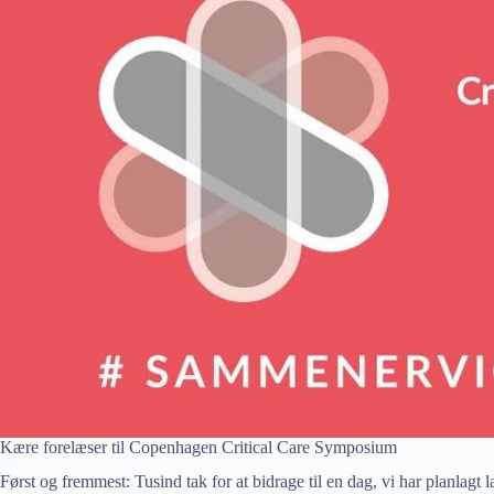
Kære forelæser til Copenhagen Critical Care Symposium
Først og fremmest: Tusind tak for at bidrage til en dag, vi har planlagt