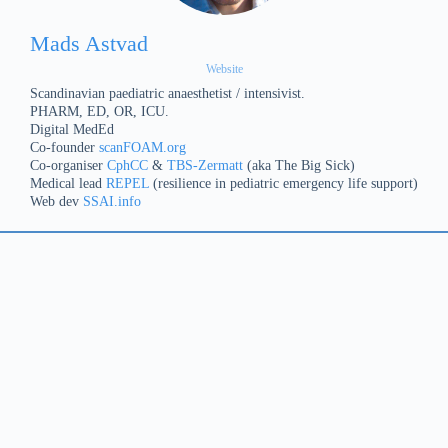
Mads Astvad
Website
Scandinavian paediatric anaesthetist / intensivist.
PHARM, ED, OR, ICU.
Digital MedEd
Co-founder
scanFOAM.org
Co-organiser
CphCC
&
TBS-Zermatt
(aka The Big Sick)
Medical lead
REPEL
(resilience in pediatric emergency life support)
Web dev
SSAI.info