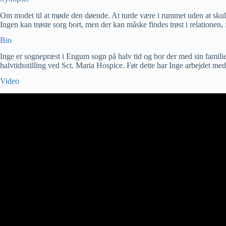
Om modet til at møde den døende. At turde være i rummet uden at skulle ha
Ingen kan trøste sorg bort, men der kan måske findes trøst i relationen, fo
Bio
Inge er sognepræst i Engum sogn på halv tid og bor der med sin famili
halvtidsstilling ved Sct. Maria Hospice. Før dette har Inge arbejdet med 
Video