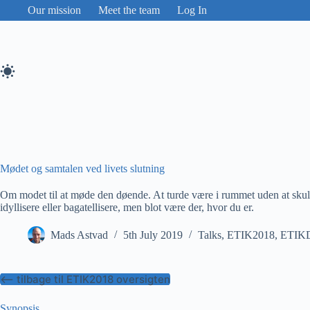
Skip
Our mission
Meet the team
Log In
to
content
Mødet og samtalen ved livets slutning
Om modet til at møde den døende. At turde være i rummet uden at skull
idyllisere eller bagatellisere, men blot være der, hvor du er.
Mads Astvad
5th July 2019
Talks
,
ETIK2018
,
ETIK
<– tilbage til ETIK2018 oversigten
Synopsis