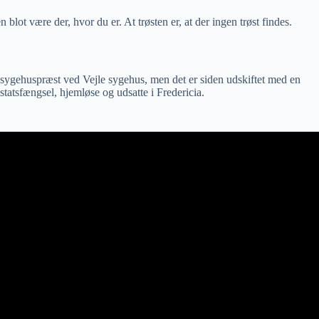
lot være der, hvor du er. At trøsten er, at der ingen trøst findes.
 sygehuspræst ved Vejle sygehus, men det er siden udskiftet med en
statsfængsel, hjemløse og udsatte i Fredericia.