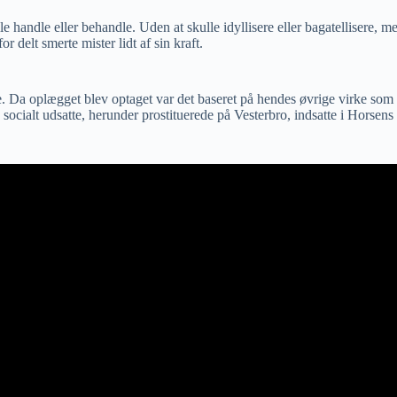
ndle eller behandle. Uden at skulle idyllisere eller bagatellisere, men b
r delt smerte mister lidt af sin kraft.
e. Da oplægget blev optaget var det baseret på hendes øvrige virke som
socialt udsatte, herunder prostituerede på Vesterbro, indsatte i Horsens 