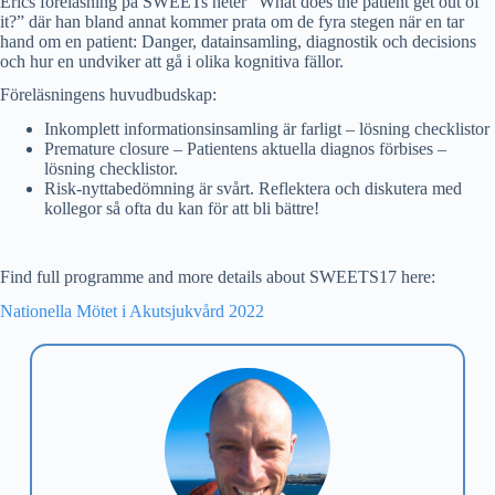
Erics föreläsning på SWEETs heter “What does the patient get out of
it?” där han bland annat kommer prata om de fyra stegen när en tar
hand om en patient: Danger, datainsamling, diagnostik och decisions
och hur en undviker att gå i olika kognitiva fällor.
Föreläsningens huvudbudskap:
Inkomplett informationsinsamling är farligt – lösning checklistor
Premature closure – Patientens aktuella diagnos förbises –
lösning checklistor.
Risk-nyttabedömning är svårt. Reflektera och diskutera med
kollegor så ofta du kan för att bli bättre!
Find full programme and more details about SWEETS17 here:
Nationella Mötet i Akutsjukvård 2022