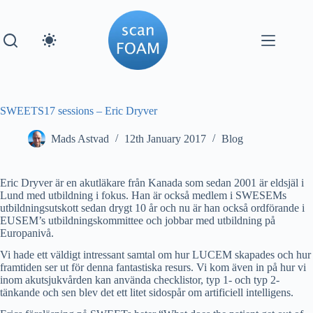
Skip
to
content
SWEETS17 sessions – Eric Dryver
Mads Astvad
12th January 2017
Blog
Eric Dryver är en akutläkare från Kanada som sedan 2001 är eldsjäl i
Lund med utbildning i fokus. Han är också medlem i SWESEMs
utbildningsutskott sedan drygt 10 år och nu är han också ordförande i
EUSEM’s utbildningskommittee och jobbar med utbildning på
Europanivå.
Vi hade ett väldigt intressant samtal om hur LUCEM skapades och hur
framtiden ser ut för denna fantastiska resurs. Vi kom även in på hur vi
inom akutsjukvården kan använda checklistor, typ 1- och typ 2-
tänkande och sen blev det ett litet sidospår om artificiell intelligens.