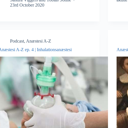
23rd October 2020
Podcast
,
Anæstesi A-Z
Anæstesi A-Z ep. 4 | Inhalationsanæstesi
Anæste