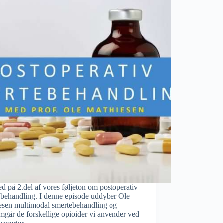
d på 2.del af vores føljeton om postoperativ
ebehandling. I denne episode uddyber Ole
esen multimodal smertebehandling og
går de forskellige opioider vi anvender ved
 smerter.