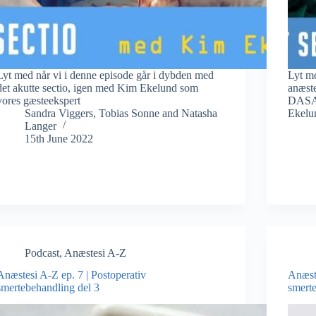
Lyt med når vi i denne episode går i dybden med
Lyt me
det akutte sectio, igen med Kim Ekelund som
anæste
vores gæsteekspert
DASAI
Sandra Viggers
,
Tobias Sonne
and
Natasha
Ekelu
Langer
15th June 2022
Podcast
,
Anæstesi A-Z
Anæstesi A-Z ep. 7 | Postoperativ
Anæste
smertebehandling del 3
smert