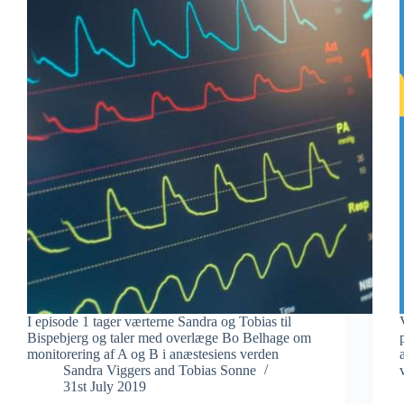
I episode 1 tager værterne Sandra og Tobias til
Bispebjerg og taler med overlæge Bo Belhage om
monitorering af A og B i anæstesiens verden
Sandra Viggers
and
Tobias Sonne
31st July 2019