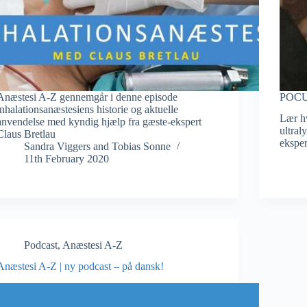
Anæstesi A-Z gennemgår i denne episode
POCU
inhalationsanæstesiens historie og aktuelle
Lær h
anvendelse med kyndig hjælp fra gæste-ekspert
ultral
Claus Bretlau
ekspe
Sandra Viggers
and
Tobias Sonne
11th February 2020
Podcast
,
Anæstesi A-Z
Anæstesi A-Z | ny podcast – på dansk!