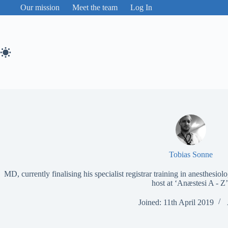
Skip
Our mission
Meet the team
Log In
to
content
Tobias Sonne
MD, currently finalising his specialist registrar training in anesthes
host at ‘Anæstesi A - Z’
Joined: 11th April 2019