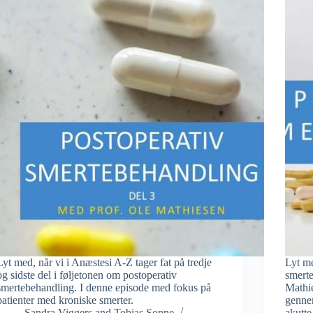
Lyt med, når vi i Anæstesi A-Z tager fat på tredje
Lyt me
og sidste del i føljetonen om postoperativ
smert
smertebehandling. I denne episode med fokus på
Mathi
patienter med kroniske smerter.
gennem
Sandra Viggers
and
Tobias Sonne
akutte